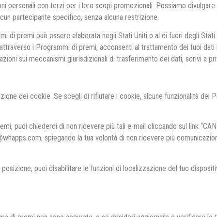
i personali con terzi per i loro scopi promozionali. Possiamo divulgare 
lcun partecipante specifico, senza alcuna restrizione.
di premi può essere elaborata negli Stati Uniti o al di fuori degli Stati U
ttraverso i Programmi di premi, acconsenti al trattamento dei tuoi dati negl
mazioni sui meccanismi giurisdizionali di trasferimento dei dati, scrivi a
tazione dei cookie. Se scegli di rifiutare i cookie, alcune funzionalità d
emi, puoi chiederci di non ricevere più tali e-mail cliccando sul link “CA
@whapps.com, spiegando la tua volontà di non ricevere più comunicazioni 
posizione, puoi disabilitare le funzioni di localizzazione del tuo disposit