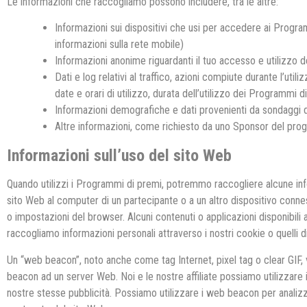
Le informazioni che raccogliamo possono includere, tra le altre:
Informazioni sui dispositivi che usi per accedere ai Programm
informazioni sulla rete mobile)
Informazioni anonime riguardanti il tuo accesso e utilizz
Dati e log relativi al traffico, azioni compiute durante l’ut
date e orari di utilizzo, durata dell’utilizzo dei Programmi 
Informazioni demografiche e dati provenienti da sondaggi di
Altre informazioni, come richiesto da uno Sponsor del pr
Informazioni sull’uso del sito Web
Quando utilizzi i Programmi di premi, potremmo raccogliere alcune inf
sito Web al computer di un partecipante o a un altro dispositivo conn
o impostazioni del browser. Alcuni contenuti o applicazioni disponibili 
raccogliamo informazioni personali attraverso i nostri cookie o quelli 
Un “web beacon”, noto anche come tag Internet, pixel tag o clear GIF, vi
beacon ad un server Web. Noi e le nostre affiliate possiamo utilizzare i 
nostre stesse pubblicità. Possiamo utilizzare i web beacon per analizza