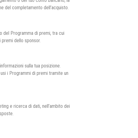
agamento o del tuo conto bancario, la
 fine del completamento dell’acquisto.
so del Programma di premi, tra cui
di premi dello sponsor.
nformazioni sulla tua posizione.
 usi i Programmi di premi tramite un
g e ricerca di dati, nell’ambito dei
isposte.