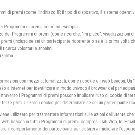
i di premi (come l’indirizzo IP, il tipo di dispositivo, il sistema operativ
o dei Programmi di premi, come ad esempio:
ilizzo dei Programmi di premi (come ricerche, “mi piace”, visualizzazioni d
di premi (incluso se sei un partecipante ricorrente o se è la prima volta c
 ricerca volontari e anonimi.
ogramma
ormazioni con mezzi automatizzati, come i cookie e i web beacon. Un “coo
esso a Internet per identificare in modo univoco il browser del partecip
attraverso i Programmi di premi possono implicare l’uso di cookie di terze 
di terze parti. Usiamo i cookie per determinare se sei un partecipante ric
ene utilizzato per trasmettere informazioni sulle azioni dell’utente che 
web beacon in tutti i Programmi di premi, compresi i siti Web, le e-mail, l
re il comportamento dei partecipanti, per aiutarci a migliorare l’esperien