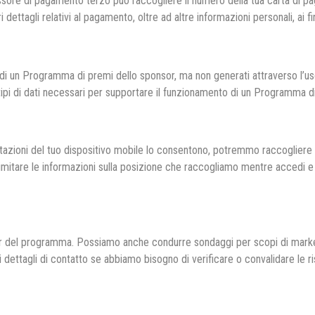
ssore di pagamento terzo può raccogliere il numero della tua carta di p
 dettagli relativi al pagamento, oltre ad altre informazioni personali, ai
 di un Programma di premi dello sponsor, ma non generati attraverso l’u
ri tipi di dati necessari per supportare il funzionamento di un Programma 
azioni del tuo dispositivo mobile lo consentono, potremmo raccogliere i
 limitare le informazioni sulla posizione che raccogliamo mentre accedi e
 del programma. Possiamo anche condurre sondaggi per scopi di marketin
 dettagli di contatto se abbiamo bisogno di verificare o convalidare le r