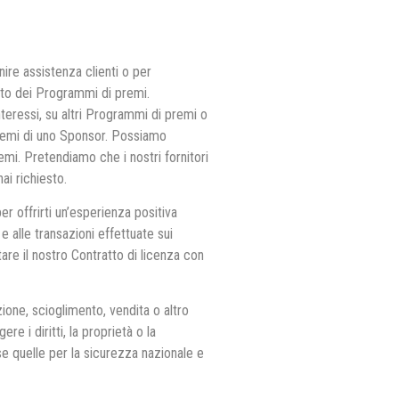
ire assistenza clienti o per
ito dei Programmi di premi.
teressi, su altri Programmi di premi o
i premi di uno Sponsor. Possiamo
premi. Pretendiamo che i nostri fornitori
ai richiesto.
r offrirti un’esperienza positiva
e alle transazioni effettuate sui
re il nostro Contratto di licenza con
ione, scioglimento, vendita o altro
e i diritti, la proprietà o la
e quelle per la sicurezza nazionale e