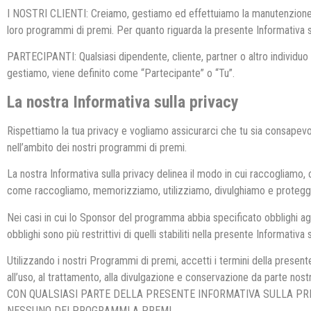
I NOSTRI CLIENTI: Creiamo, gestiamo ed effettuiamo la manutenzione di 
loro programmi di premi. Per quanto riguarda la presente Informativa s
PARTECIPANTI: Qualsiasi dipendente, cliente, partner o altro individu
gestiamo, viene definito come “Partecipante” o “Tu”.
La nostra Informativa sulla privacy
Rispettiamo la tua privacy e vogliamo assicurarci che tu sia consapevo
nell’ambito dei nostri programmi di premi.
La nostra Informativa sulla privacy delinea il modo in cui raccogliamo,
come raccogliamo, memorizziamo, utilizziamo, divulghiamo e proteggi
Nei casi in cui lo Sponsor del programma abbia specificato obblighi aggi
obblighi sono più restrittivi di quelli stabiliti nella presente Informativa
Utilizzando i nostri Programmi di premi, accetti i termini della presente
all’uso, al trattamento, alla divulgazione e conservazione da parte no
CON QUALSIASI PARTE DELLA PRESENTE INFORMATIVA SULLA PRI
NESSUNO DEI PROGRAMMI A PREMI.