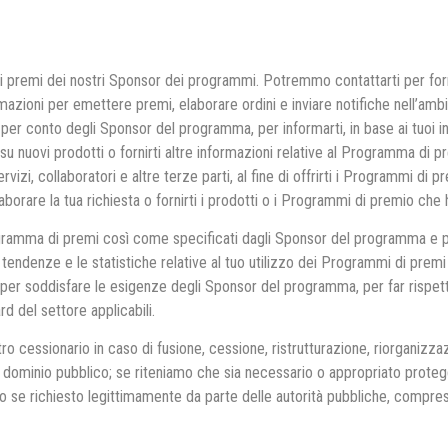
i premi dei nostri Sponsor dei programmi. Potremmo contattarti per forn
azioni per emettere premi, elaborare ordini e inviare notifiche nell’amb
per conto degli Sponsor del programma, per informarti, in base ai tuoi in
ti su nuovi prodotti o fornirti altre informazioni relative al Programma d
ervizi, collaboratori e altre terze parti, al fine di offrirti i Programmi di 
aborare la tua richiesta o fornirti i prodotti o i Programmi di premio che h
rogramma di premi così come specificati dagli Sponsor del programma e pe
tendenze e le statistiche relative al tuo utilizzo dei Programmi di premi 
per soddisfare le esigenze degli Sponsor del programma, per far rispetta
rd del settore applicabili.
o cessionario in caso di fusione, cessione, ristrutturazione, riorganizzaz
di dominio pubblico; se riteniamo che sia necessario o appropriato protegger
 o se richiesto legittimamente da parte delle autorità pubbliche, compres