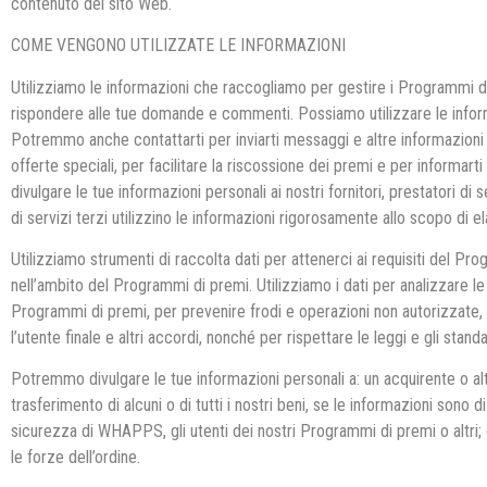
contenuto del sito Web.
COME VENGONO UTILIZZATE LE INFORMAZIONI
Utilizziamo le informazioni che raccogliamo per gestire i Programmi d
rispondere alle tue domande e commenti. Possiamo utilizzare le inform
Potremmo anche contattarti per inviarti messaggi e altre informazioni 
offerte speciali, per facilitare la riscossione dei premi e per informar
divulgare le tue informazioni personali ai nostri fornitori, prestatori di s
di servizi terzi utilizzino le informazioni rigorosamente allo scopo di el
Utilizziamo strumenti di raccolta dati per attenerci ai requisiti del P
nell’ambito del Programmi di premi. Utilizziamo i dati per analizzare le 
Programmi di premi, per prevenire frodi e operazioni non autorizzate, 
l’utente finale e altri accordi, nonché per rispettare le leggi e gli standa
Potremmo divulgare le tue informazioni personali a: un acquirente o altr
trasferimento di alcuni o di tutti i nostri beni, se le informazioni sono 
sicurezza di WHAPPS, gli utenti dei nostri Programmi di premi o altri;
le forze dell’ordine.