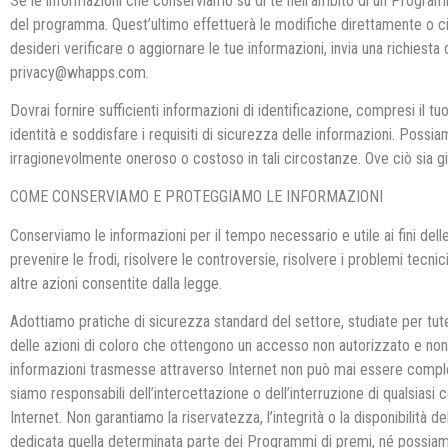
Se le informazioni che conserviamo su di te nell’ambito di un Programm
del programma. Quest’ultimo effettuerà le modifiche direttamente o ci co
desideri verificare o aggiornare le tue informazioni, invia una richiesta
privacy@whapps.com.
Dovrai fornire sufficienti informazioni di identificazione, compresi il t
identità e soddisfare i requisiti di sicurezza delle informazioni. Possi
irragionevolmente oneroso o costoso in tali circostanze. Ove ciò sia g
COME CONSERVIAMO E PROTEGGIAMO LE INFORMAZIONI
Conserviamo le informazioni per il tempo necessario e utile ai fini dell
prevenire le frodi, risolvere le controversie, risolvere i problemi tecnici
altre azioni consentite dalla legge.
Adottiamo pratiche di sicurezza standard del settore, studiate per tut
delle azioni di coloro che ottengono un accesso non autorizzato e non 
informazioni trasmesse attraverso Internet non può mai essere complet
siamo responsabili dell’intercettazione o dell’interruzione di qualsiasi 
Internet. Non garantiamo la riservatezza, l’integrità o la disponibili
dedicata quella determinata parte dei Programmi di premi, né possiam