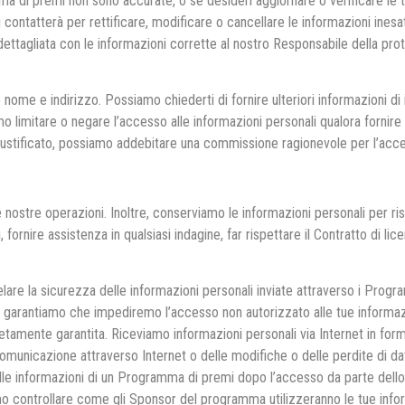
a di premi non sono accurate, o se desideri aggiornare o verificare le 
ntatterà per rettificare, modificare o cancellare le informazioni inesatte
 dettagliata con le informazioni corrette al nostro Responsabile della prote
uo nome e indirizzo. Possiamo chiederti di fornire ulteriori informazioni d
amo limitare o negare l’accesso alle informazioni personali qualora forni
iustificato, possiamo addebitare una commissione ragionevole per l’acces
e nostre operazioni. Inoltre, conserviamo le informazioni personali per ris
, fornire assistenza in qualsiasi indagine, far rispettare il Contratto di li
elare la sicurezza delle informazioni personali inviate attraverso i Prog
garantiamo che impediremo l’accesso non autorizzato alle tue informazion
amente garantita. Riceviamo informazioni personali via Internet in form
comunicazione attraverso Internet o delle modifiche o delle perdite di dati
tà delle informazioni di un Programma di premi dopo l’accesso da parte de
o controllare come gli Sponsor del programma utilizzeranno le tue info