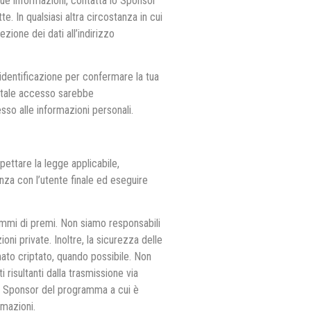
tue informazioni, contatta lo Sponsor
. In qualsiasi altra circostanza in cui
zione dei dati all’indirizzo
i identificazione per confermare la tua
re tale accesso sarebbe
so alle informazioni personali.
pettare la legge applicabile,
cenza con l’utente finale ed eseguire
rammi di premi. Non siamo responsabili
i private. Inoltre, la sicurezza delle
ato criptato, quando possibile. Non
 risultanti dalla trasmissione via
llo Sponsor del programma a cui è
rmazioni.